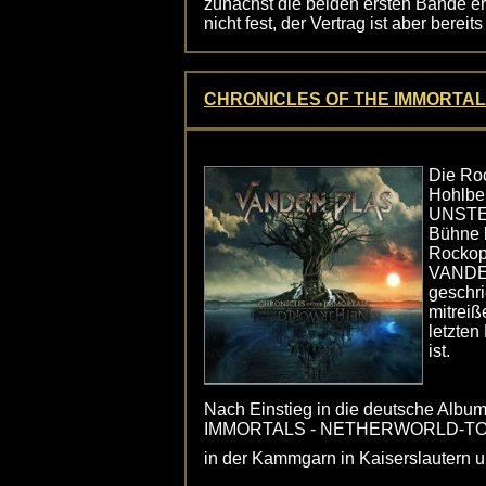
zunächst die beiden ersten Bände e
nicht fest, der Vertrag ist aber bereit
CHRONICLES OF THE IMMORTAL
Die Ro
Hohlb
UNSTER
Bühne b
Rockope
VANDEN
geschri
mitrei
letzten
ist.
Nach Einstieg in die deutsche Albu
IMMORTALS - NETHERWORLD-TOUR 2
in der Kammgarn in Kaiserslautern u