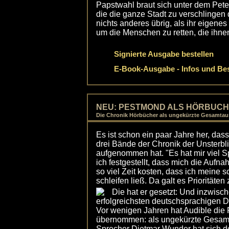
Papstwahl braut sich unter dem Pet
die die ganze Stadt zu verschlingen 
nichts anderes übrig, als ihr eigene
um die Menschen zu retten, die ihnen 
Signierte Ausgabe bestellen
E-Book-Ausgabe - Infos und Bes
NEU: PESTMOND ALS HÖRBUCH
Die Chronik Hörbücher als ungekürzte Gesamta
Es ist schon ein paar Jahre her, das
drei Bände der Chronik der Unsterbl
aufgenommen hat. "Es hat mir viel 
ich festgestellt, dass mich die Aufn
so viel Zeit kosten, dass ich meine 
schleifen ließ. Da galt es Prioritäten
Die hat er gesetzt: Und inzwisc
erfolgreichsten deutschsprachigen D
Vor wenigen Jahren hat Audible die
übernommen: als ungekürzte Gesa
Sprecher Dietmar Wunder hat sich d