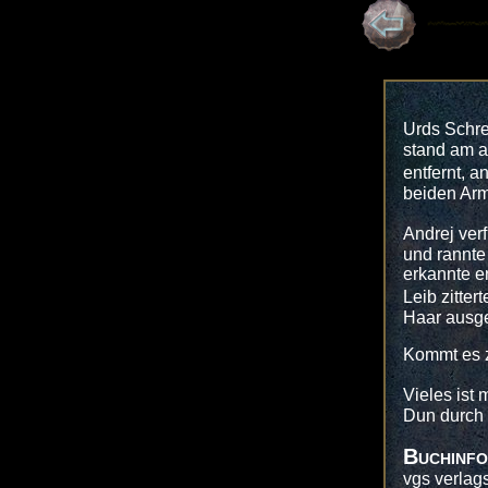
Urds Schre
stand am a
entfernt, a
beiden Ar
Andrej ver
und rannte
erkannte e
Leib zitte
Haar ausger
Kommt es 
Vieles ist
Dun durch
Buchinfo
vgs verlag