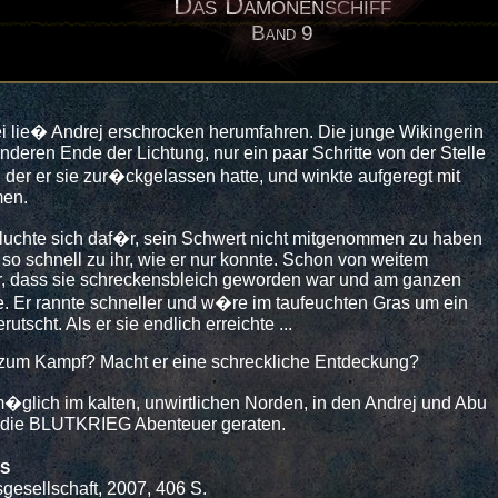
Das Dämonenschiff
Band 9
i lie� Andrej erschrocken herumfahren. Die junge Wikingerin
nderen Ende der Lichtung, nur ein paar Schritte von der Stelle
n der er sie zur�ckgelassen hatte, und winkte aufgeregt mit
men.
fluchte sich daf�r, sein Schwert nicht mitgenommen zu haben
 so schnell zu ihr, wie er nur konnte. Schon von weitem
r, dass sie schreckensbleich geworden war und am ganzen
rte. Er rannte schneller und w�re im taufeuchten Gras um ein
utscht. Als er sie endlich erreichte ...
zum Kampf? Macht er eine schreckliche Entdeckung?
 m�glich im kalten, unwirtlichen Norden, in den Andrej und Abu
 die BLUTKRIEG Abenteuer geraten.
s
sgesellschaft, 2007, 406 S.