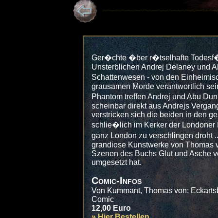
Ger�chte �ber r�tselhafte Todesf�
Unsterblichen Andrej Delaney und 
Schattenwesen - von den Einheimisc
grausamen Morde verantwortlich sei
Phantom treffen Andrej und Abu Dun
scheinbar direkt aus Andrejs Verga
verstricken sich die beiden in den ge
schlie�lich im Kerker der Londoner P
ganz London zu verschlingen droht ..
grandiose Kunstwerke von Thomas 
Szenen des Buchs Glut und Asche v
umgesetzt hat.
Comic-Infos
Von Kummant, Thomas von; Eckartsb
Comic
12,00 Euro
»
Hier Bestellen